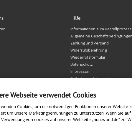
ns
Hilfe
ten
Informationen zum Bestellprozess
Allgemeine Geschäftsbedingunge
Zahlung und Versand
Widerrufsbelehrung
Wiederrufsformular
Datenschutz
Impressum
Batteriegesetzhinweise
FAQ
Einstellungen Cookie
ere Webseite verwendet Cookies
rwenden Cookies, um die notwendigen Funktionen unserer Website zu
siert um unsere Marketingbemühungen zu unterstützen. Wenn Sie au
e Verwendung von cookies auf unserer Webseite „huntworld.de“ zu. We