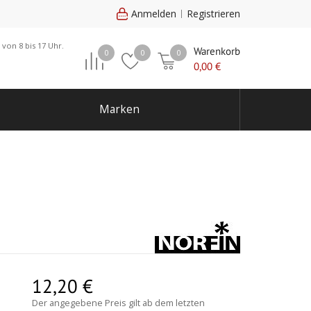
Anmelden
Registrieren
 von 8 bis 17 Uhr.
Warenkorb
0
0
0
0,00
€
Marken
12,20
€
Der angegebene Preis gilt ab dem letzten