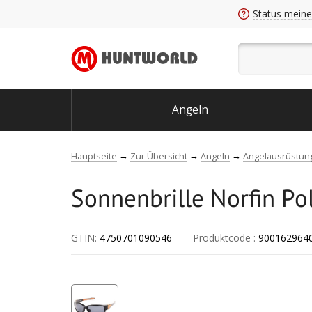
Status meine
Angeln
Hauptseite
Zur Übersicht
Angeln
Angelausrüstun
Sonnenbrille Norfin Po
GTIN:
4750701090546
Produktcode
:
900162964