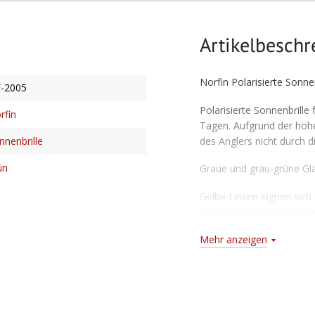
Artikelbesch
Norfin Polarisierte Sonne
-2005
Polarisierte Sonnenbrille
rfin
Tagen. Aufgrund der hohe
des Anglers nicht durch
nnenbrille
ün
Graue und grau-grüne Gl
Gelbe Linsen eignen sich
Wetter und in der Dämm
Braune Linsen – universel
Mehr anzeigen
Lichtverhältnissen
Merkmale:
Sehr angenehmer Sitz au