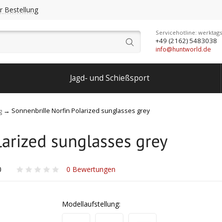
r Bestellung
Servicehotline: werktags
+49 (2162) 5483038
info@huntworld.de
Jagd- und Schießsport
Sonnenbrille Norfin Polarized sunglasses grey
g
larized sunglasses grey
0
0
Bewertungen
Modellaufstellung: