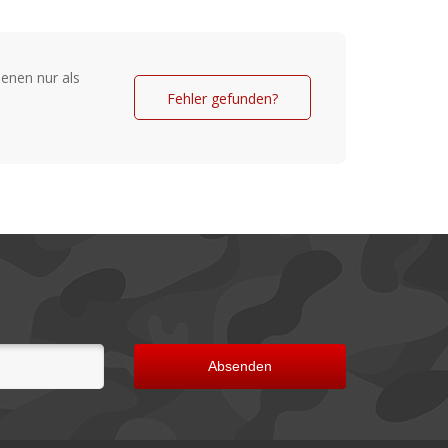
sst sich an jeder Kopfform an
enen nur als
Fehler gefunden?
Absenden