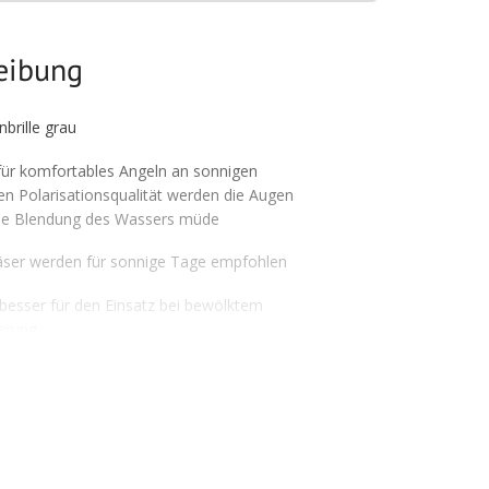
reibung
nbrille grau
 für komfortables Angeln an sonnigen
n Polarisationsqualität werden die Augen
 die Blendung des Wassers müde
äser werden für sonnige Tage empfohlen
 besser für den Einsatz bei bewölktem
erung
l, für den Einsatz bei verschiedenen
f bei längerem Tragen