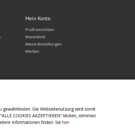
Mein Konto
Profil einrichten
n
Warenkorb
Meine Bestellungen
Merken
 gewährleisten. Die Webseitenutzung wird somit
f "ALLE COOKIES AKZEPTIEREN" klicken, stimmen
Folge uns
itere Informationen finden. Sie
hier
Angeln
Facebook