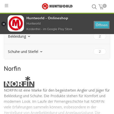
0
Huntworld - Onlineshop
Hauptseite
...
Norfin
Huntworld
Öffnen
Kostenfrei - im Google Play Store
Bekleidung
2
Jacken
1
Schuhe und Stiefel
2
Kopfbedeckung
1
Socken
1
Norfin
Wathosen
1
NORFIN ist eine Marke für den begeisterten Angler und Jäger für
Bekleidung und Schuhe. Die Produkte stehen für Komfort und
modernen Look. Im Laufe der Firmengeschichte hat NORFIN
viele Erfahrungen sammeln können, insbesondere in der
Herstellung von Angelbekleidung und Angelausrüstung. Die