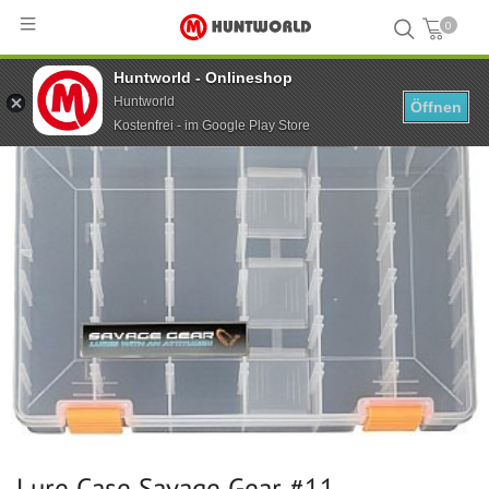
0
Huntworld - Onlineshop
Hauptseite
...
Lure Case Savage Gear #11
Huntworld
Öffnen
Kostenfrei - im Google Play Store
Lure Case Savage Gear #11