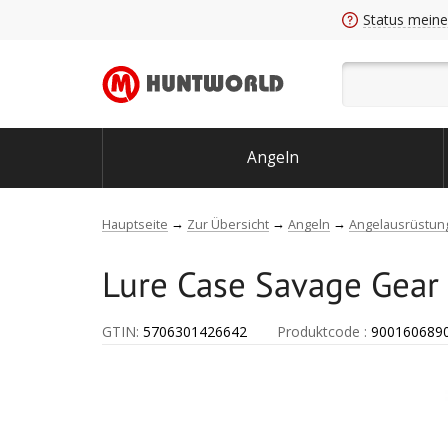
Status meine
Angeln
Hauptseite
Zur Übersicht
Angeln
Angelausrüstun
Lure Case Savage Gear
GTIN:
5706301426642
Produktcode
:
900160689