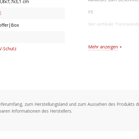
3,8x7,7x3,1 cm
PE
E
Vier vertikale Trennwänd
offer|Box
UV-Schutz
Mehr anzeigen
V-Schutz
eferumfang, zum Herstellungsland und zum Aussehen des Produkts di
aren Informationen des Herstellers.