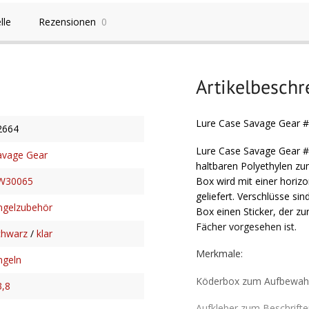
lle
Rezensionen
0
Artikelbesch
Lure Case Savage Gear 
2664
Lure Case Savage Gear #
avage Gear
haltbaren Polyethylen z
Box wird mit einer horiz
W30065
geliefert. Verschlüsse sin
ngelzubehör
Box einen Sticker, der z
Fächer vorgesehen ist.
chwarz
/
klar
Merkmale:
ngeln
Köderbox zum Aufbewahre
3,8
Aufkleber zum Beschrift