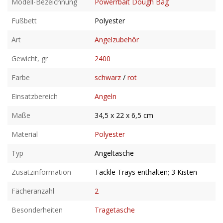
Modell-Bezeichnung
Powerrbait Dough Bag
Fußbett
Polyester
Art
Angelzubehör
Gewicht, gr
2400
Farbe
schwarz
/
rot
Einsatzbereich
Angeln
Maße
34,5 x 22 x 6,5 cm
Material
Polyester
Typ
Angeltasche
Zusatzinformation
Tackle Trays enthalten; 3 Kisten
Fächeranzahl
2
Besonderheiten
Tragetasche