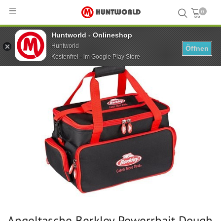
0
Huntworld - Onlineshop
Hauptseite
...
Angeltasche Berkley Powerrbait Dough Bag L
Huntworld
Öffnen
Kostenfrei - im Google Play Store
Angeltasche Berkley Powerrbait Dough