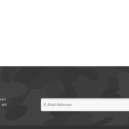
eren
 an!