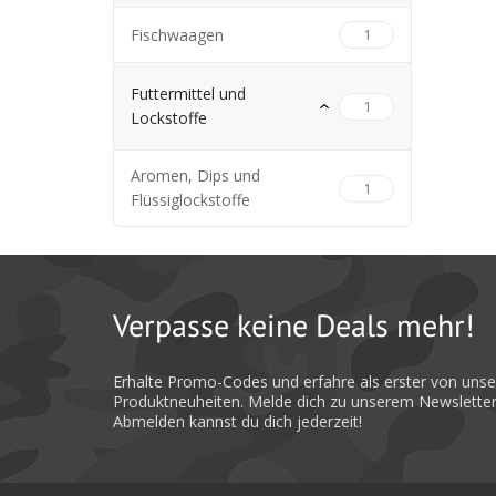
Fischwaagen
1
Futtermittel und
1
Lockstoffe
Aromen, Dips und
1
Flüssiglockstoffe
Verpasse keine Deals mehr!
Erhalte Promo-Codes und erfahre als erster von uns
Produktneuheiten. Melde dich zu unserem Newsletter
Abmelden kannst du dich jederzeit!