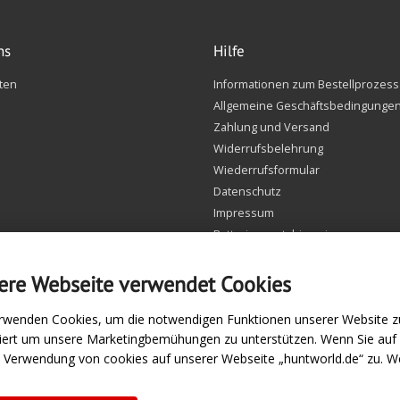
ns
Hilfe
ten
Informationen zum Bestellprozess
Allgemeine Geschäftsbedingunge
Zahlung und Versand
Widerrufsbelehrung
Wiederrufsformular
Datenschutz
Impressum
Batteriegesetzhinweise
FAQ
ere Webseite verwendet Cookies
Einstellungen Cookie
rwenden Cookies, um die notwendigen Funktionen unserer Website zu
siert um unsere Marketingbemühungen zu unterstützen. Wenn Sie au
e Verwendung von cookies auf unserer Webseite „huntworld.de“ zu. We