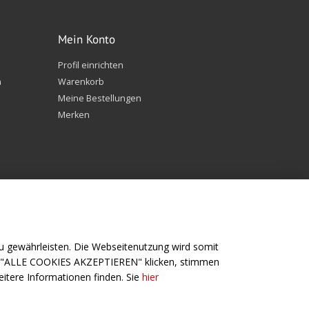
Mein Konto
Profil einrichten
n
Warenkorb
Meine Bestellungen
Merken
 gewährleisten. Die Webseitenutzung wird somit
f "ALLE COOKIES AKZEPTIEREN" klicken, stimmen
Folge uns
itere Informationen finden. Sie
hier
Angeln
Facebook