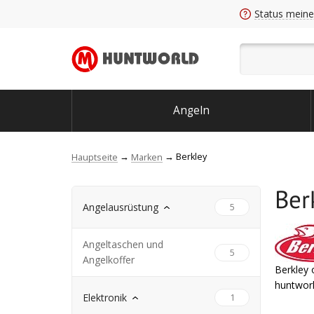
Status meine
Angeln
Berkley
Hauptseite
Marken
Ber
Angelausrüstung
5
Angeltaschen und
5
Angelkoffer
Berkley 
huntworl
Elektronik
1