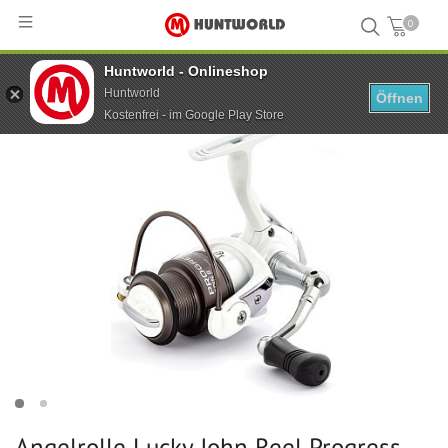
0
Huntworld - Onlineshop
Hauptseite
...
Angelrolle Lucky John Reel Progress Spin 8 1500FD
Huntworld
Öffnen
Kostenfrei - im Google Play Store
Angelrolle Lucky John Reel Progress