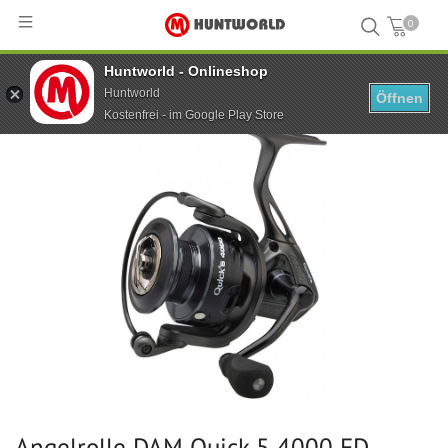
0
Huntworld - Onlineshop
Hauptseite
...
Angelrolle DAM Quick 5 4000 FD 7+1BB
Huntworld
Öffnen
Kostenfrei - im Google Play Store
Angelrolle DAM Quick 5 4000 FD