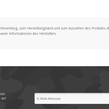
Dura-Grease-Schmierung
EVA-Griffknauf
Schneckenwelle aus Mes
eferumfang, zum Herstellungsland und zum Aussehen des Produkts di
Klickbremse
aren Informationen des Herstellers.
eren
 an!