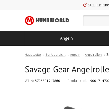
Status meine
Angeln
S
Hauptseite
Zur Übersicht
Angeln
Angelrollen
Savage Gear Angelroll
GTIN:
5706301747860
Produktcode
:
900171470