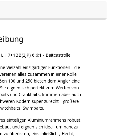
reibung
H 7+1BB(2JP) 6,6:1 - Baitcastrolle
ine Vielzahl einzigartiger Funktionen - die
vereinen alles zusammen in einer Rolle.
ßen 100 und 250 bieten dem Angler eine
t: Sie eignen sich perfekt zum Werfen von
tbaits und Crankbaits, kommen aber auch
chweren Ködern super zurecht - größere
witchbaits, Swimbaits.
hres einteiligen Aluminiumrahmens robust
ebaut und eignen sich ideal, um nahezu
 zu überlisten, einschließlicht, Hecht,