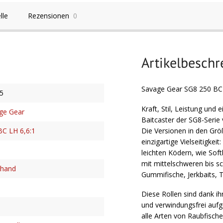
lle
Rezensionen
0
Artikelbesch
Savage Gear SG8 250 BC L
5
Kraft, Stil, Leistung und e
ge Gear
Baitcaster der SG8-Serie 
Die Versionen in den Grö
BC LH 6,6:1
einzigartige Vielseitigkei
leichten Ködern, wie Sof
mit mittelschweren bis s
shand
Gummifische, Jerkbaits, T
Diese Rollen sind dank i
und verwindungsfrei aufg
alle Arten von Raubfischen