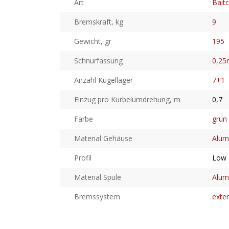
Art
Baitc
Bremskraft, kg
9
Gewicht, gr
195
Schnurfassung
0,2
Anzahl Kugellager
7+1
Einzug pro Kurbelumdrehung, m
0,7
Farbe
grün
Material Gehäuse
Alum
Profil
Low 
Material Spule
Alum
Bremssystem
exte