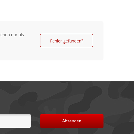
sing
enen nur als
Fehler gefunden?
Absenden