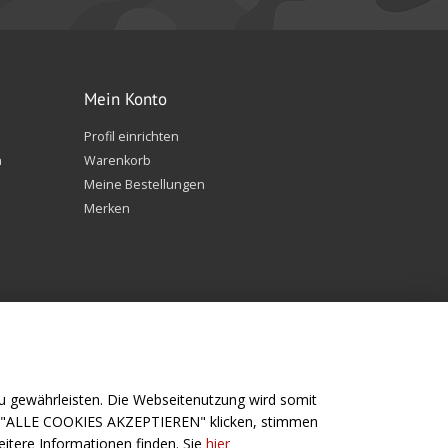
Mein Konto
Profil einrichten
n
Warenkorb
Meine Bestellungen
Merken
 gewährleisten. Die Webseitenutzung wird somit
f "ALLE COOKIES AKZEPTIEREN" klicken, stimmen
Folge uns
itere Informationen finden. Sie
hier