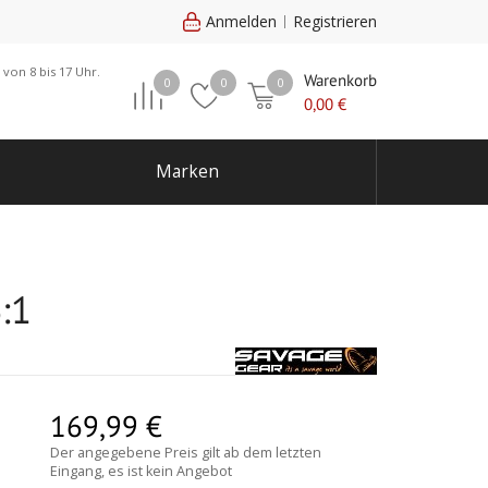
Anmelden
Registrieren
 von 8 bis 17 Uhr.
Warenkorb
0
0
0
0,00
€
Marken
:1
169,99
€
Der angegebene Preis gilt ab dem letzten
Eingang, es ist kein Angebot