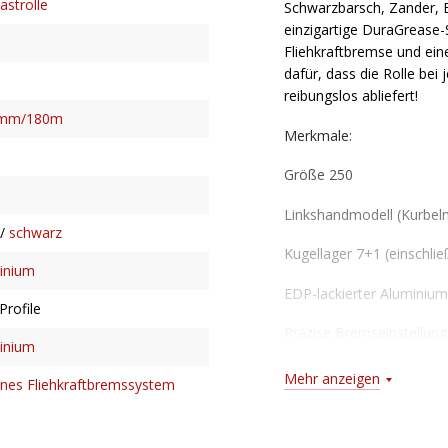
astrolle
Schwarzbarsch, Zander, B
einzigartige DuraGrease-
Fliehkraftbremse und ei
dafür, dass die Rolle bei
reibungslos abliefert!
5mm/180m
Merkmale:
Größe 250
Linkshandmodell (Kurbeln
/
schwarz
Kugellager 7+1 (einschlie
inium
EDP-lackierter Alumini
Profile
Präzise Bremseinstellung
inium
Rollenfuß aus Edelstahl
Mehr anzeigen
rnes Fliehkraftbremssystem
Externe Fliehkraftbremse