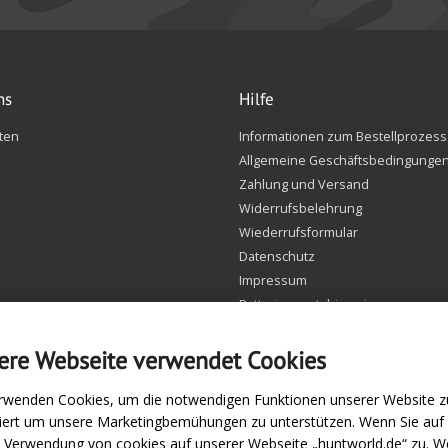
ns
Hilfe
ten
Informationen zum Bestellprozess
Allgemeine Geschäftsbedingunge
Zahlung und Versand
Widerrufsbelehrung
Wiederrufsformular
Datenschutz
Impressum
Batteriegesetzhinweise
FAQ
Einstellungen Cookie
ere Webseite verwendet Cookies
rwenden Cookies, um die notwendigen Funktionen unserer Website zu
siert um unsere Marketingbemühungen zu unterstützen. Wenn Sie au
e Verwendung von cookies auf unserer Webseite „huntworld.de“ zu. We