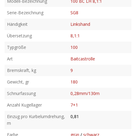
Modell-Bezeichnung
100 BC LH 8,1:1
Serie-Bezeichnung
SG8
Händigkeit
Linkshand
Übersetzung
8,1:1
Typgröße
100
Art
Baitcastrolle
Bremskraft, kg
9
Gewicht, gr
180
Schnurfassung
0,28mm/130m
Anzahl Kugellager
7+1
Einzug pro Kurbelumdrehung,
0,81
m
Farbe
grün
/
schwarz