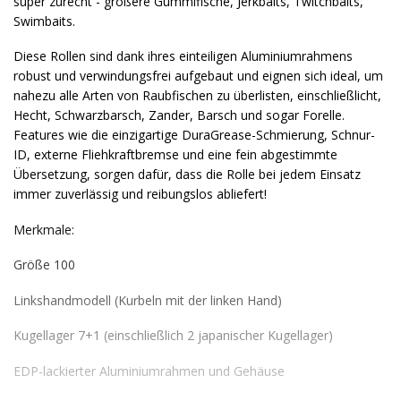
super zurecht - größere Gummifische, Jerkbaits, Twitchbaits,
Swimbaits.
Diese Rollen sind dank ihres einteiligen Aluminiumrahmens
robust und verwindungsfrei aufgebaut und eignen sich ideal, um
nahezu alle Arten von Raubfischen zu überlisten, einschließlicht,
Hecht, Schwarzbarsch, Zander, Barsch und sogar Forelle.
Features wie die einzigartige DuraGrease-Schmierung, Schnur-
ID, externe Fliehkraftbremse und eine fein abgestimmte
Übersetzung, sorgen dafür, dass die Rolle bei jedem Einsatz
immer zuverlässig und reibungslos abliefert!
Merkmale:
Größe 100
Linkshandmodell (Kurbeln mit der linken Hand)
Kugellager 7+1 (einschließlich 2 japanischer Kugellager)
EDP-lackierter Aluminiumrahmen und Gehäuse