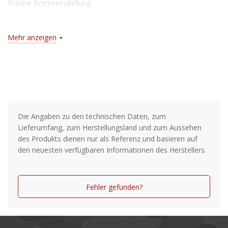
Präzise Bremseinstellung
Rollenfuß aus Edelstahl
Mehr anzeigen
Externe Fliehkraftbremse
Dura-Grease-Schmierung
EVA-Griffknauf
Schneckenwelle aus Messing
Die Angaben zu den technischen Daten, zum
Klickbremse
Lieferumfang, zum Herstellungsland und zum Aussehen
des Produkts dienen nur als Referenz und basieren auf
den neuesten verfügbaren Informationen des Herstellers.
Fehler gefunden?