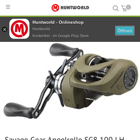
0
Huntworld - Onlineshop
Hauptseite
...
Savage Gear Angelrolle SG8 100 LH 7+1BB 2JP BC 8.1:1
Huntworld
Öffnen
Kostenfrei - im Google Play Store
Savage Gear Angelrolle SG8 100 LH