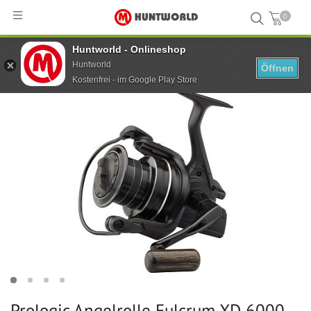
0
Huntworld - Onlineshop
Hauptseite
...
Prologic Angelrolle Fulcrum XD 6000 FD 4+1BB
Huntworld
Öffnen
Kostenfrei - im Google Play Store
Prologic Angelrolle Fulcrum XD 6000