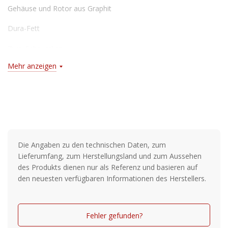
Gehäuse und Rotor aus Graphit
Dura-Fett
Zwei Schnurclips
Mehr anzeigen
5 + 1 versiegelte Stahlkugellager (IAR rostfrei)
Rostfreie 7mm starke Hauptgetriebewelle
Gerändelte Spule
One-Touch-CNC-Kurbel mit Holzknauf
Die Angaben zu den technischen Daten, zum
Carbon-Bremssystem
Lieferumfang, zum Herstellungsland und zum Aussehen
des Produkts dienen nur als Referenz und basieren auf
Sehr langsames Wormshaft-Getriebe
den neuesten verfügbaren Informationen des Herstellers.
Fehler gefunden?