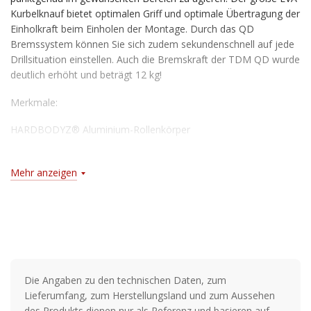
Kurbelknauf bietet optimalen Griff und optimale Übertragung der
Einholkraft beim Einholen der Montage. Durch das QD
Bremssystem können Sie sich zudem sekundenschnell auf jede
Drillsituation einstellen. Auch die Bremskraft der TDM QD wurde
deutlich erhöht und beträgt 12 kg!
Merkmale:
HARDBODYZ® Aluminium-Rollenkörper
4 Kugellager
Mehr anzeigen
AIR ROTOR®
DIGIGEAR® II Getriebe
QD® Bremssystem
Infinite Anti-Reverse® Rücklaufsperre
Die Angaben zu den technischen Daten, zum
Extragroßer Rücklaufsperrenhebel
Lieferumfang, zum Herstellungsland und zum Aussehen
des Produkts dienen nur als Referenz und basieren auf