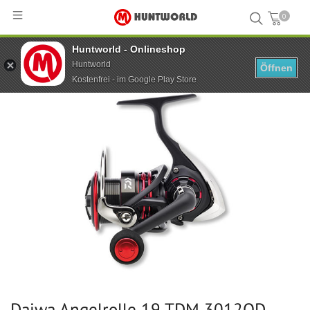
0
Huntworld - Onlineshop
Hauptseite
...
Daiwa Angelrolle 19 TDM 3012QD
Huntworld
Öffnen
Kostenfrei - im Google Play Store
Daiwa Angelrolle 19 TDM 3012QD