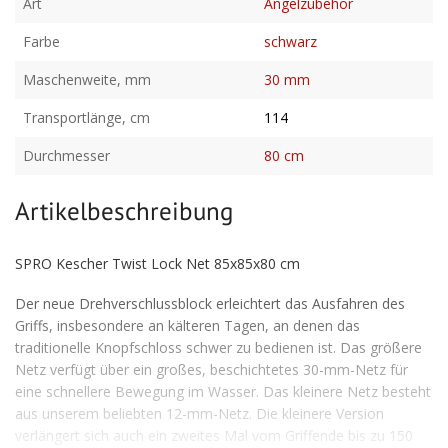
Art
Angelzubehör
Farbe
schwarz
Maschenweite, mm
30 mm
Transportlänge, cm
114
Durchmesser
80 cm
Artikelbeschreibung
SPRO Kescher Twist Lock Net 85x85x80 cm
Der neue Drehverschlussblock erleichtert das Ausfahren des
Griffs, insbesondere an kälteren Tagen, an denen das
traditionelle Knopfschloss schwer zu bedienen ist. Das größere
Netz verfügt über ein großes, beschichtetes 30-mm-Netz für
eine schnellere Bewegung im Wasser. Das kleinere Netz besteht
aus unserem beliebten 12-mm-Netz. Die kleinere Version
verlängert sich auch ein zweites Mal vom Griffende bis zu 150