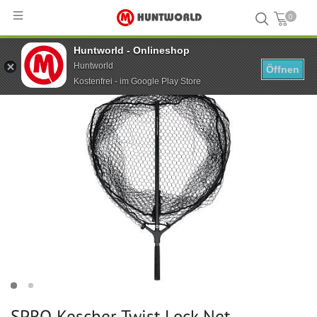
0
Huntworld - Onlineshop
Hauptseite
...
SPRO Kescher Twist Lock Net 85x85x80 cm
Huntworld
Öffnen
Kostenfrei - im Google Play Store
SPRO Kescher Twist Lock Net