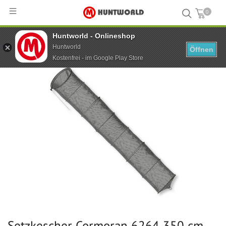
0
Huntworld - Onlineshop
Hauptseite
...
Setzkescher Cormoran 6264 350 cm
Huntworld
Öffnen
Kostenfrei - im Google Play Store
Setzkescher Cormoran 6264 350 cm