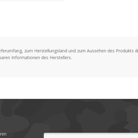
reduziert die Blendung, di
wird, was die Belastung d
einem hohen Anteil an Bio
bequem und wurden spezie
eines langen Angeltages
Merkmale:
eferumfang, zum Herstellungsland und zum Aussehen des Produkts di
Bruchsichere polarisiert
aren Informationen des Herstellers.
Hydrophobe Beschichtung
Wasserflecken und zur le
Anti-Reflexionsbeschichtu
Blendwirkung auf der Rüc
Dezentrierte Gläser für ü
Rahmen sind zu mehr als 
Inkl. Mikrofasertuch und 
eren