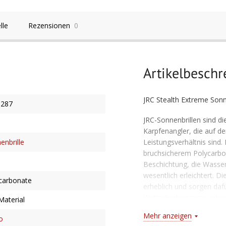
lle
Rezensionen
0
Artikelbesch
JRC Stealth Extreme Son
1287
JRC-Sonnenbrillen sind di
Karpfenangler, die auf de
Leistungsverhältnis sind.
enbrille
bruchsicherem Polycarbo
Beschichtung, die Wasser
wesentlich erleichtert. D
carbonate
erheblich und sorgen dafür
Wetterbedingungen erken
Material
maximalen UV-Schutz und
Mehr anzeigen
o
sind. Die Anti-Reflex-Bes