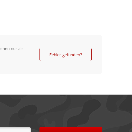
e von der Rückseite der Brille reflektiert
er Augen verringert. Die Gestelle, die aus
-Material hergestellt sind, sind sehr
ll dafür entworfen, die Brille während
 bequem zu tragen.
enen nur als
e Polycarbonatgläser
Fehler gefunden?
 auf den Gläsern zur Reduzierung von
ichteren Reinigung
ng auf der Rückseite - reduziert die
kseite der Gläser
berlegene Optik
50 % aus Bio-Material hergestellt
Hardcase.