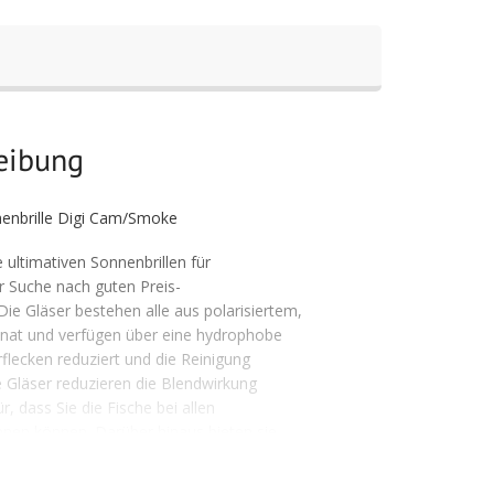
reibung
nenbrille Digi Cam/Smoke
e ultimativen Sonnenbrillen für
r Suche nach guten Preis-
 Die Gläser bestehen alle aus polarisiertem,
nat und verfügen über eine hydrophobe
flecken reduziert und die Reinigung
ie Gläser reduzieren die Blendwirkung
, dass Sie die Fische bei allen
nen können. Darüber hinaus bieten sie
 sorgen dafür, dass Ihre Augen geschützt
chichtung auf der Rückseite der Gläser