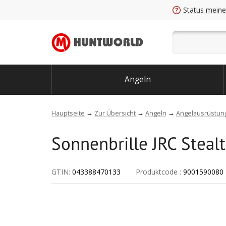
Status meine
Angeln
Hauptseite
Zur Übersicht
Angeln
Angelausrüstun
Sonnenbrille JRC Stea
GTIN:
043388470133
Produktcode
:
9001590080