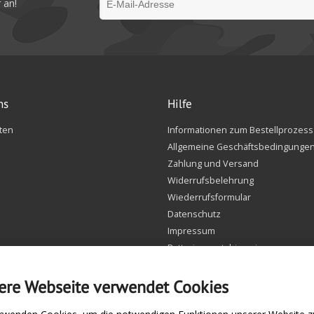
 an!
ns
Hilfe
ten
Informationen zum Bestellprozess
Allgemeine Geschäftsbedingunge
Zahlung und Versand
Widerrufsbelehrung
Wiederrufsformular
Datenschutz
Impressum
Batteriegesetzhinweise
FAQ
Einstellungen Cookie
ere Webseite verwendet Cookies