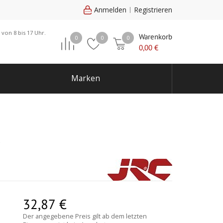
Anmelden
Registrieren
 von 8 bis 17 Uhr.
Warenkorb
0
0
0
0,00
€
Marken
e
32,87
€
Der angegebene Preis gilt ab dem letzten