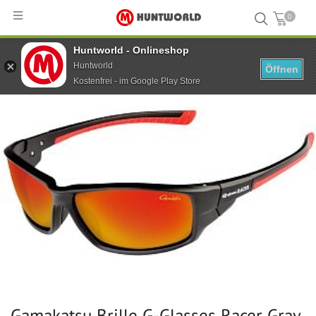
0
Huntworld - Onlineshop
Hauptseite
...
Gamakatsu Brille G-Glasses Racer Gray Red Mirror
Huntworld
Öffnen
Kostenfrei - im Google Play Store
Gamakatsu Brille G-Glasses Racer Gray