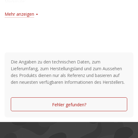
Merkmale:
- zwei hydrophobe Schichten (1 und 6), lassen Wasser und
Mehr anzeigen
Schnee von der Oberfläche abperlen
- zwei Schichten (2 und 4), um ein Verkratzen der Gläser zu
verhindern
- eine qualitätiv hochwertige Polarisationsschicht (3)
Die Angaben zu den technischen Daten, zum
- eine mehrlagige Antireflexionsbeschichtung (5), welche Licht
Lieferumfang, zum Herstellungsland und zum Aussehen
absorbiert und damit eine Spiegelung von der Rückseite der
des Produkts dienen nur als Referenz und basieren auf
Linse vermeidet, sowie störende Reflexionen beseitigt
den neuesten verfügbaren Informationen des Herstellers.
Fehler gefunden?