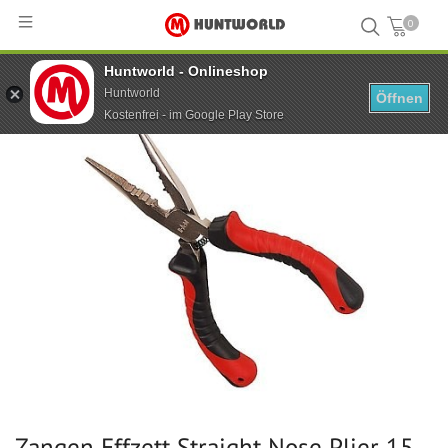
0
Huntworld - Onlineshop
Hauptseite
...
Zangen Effzett Straight Nose Plier 15 cm
Huntworld
Öffnen
Kostenfrei - im Google Play Store
Zangen Effzett Straight Nose Plier 15