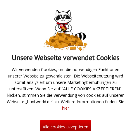
Absenden
Unsere Webseite verwendet Cookies
Zur Übersicht
Wir verwenden Cookies, um die notwendigen Funktionen
unserer Website zu gewährleisten. Die Webseitenutzung wird
Angeln
somit analysiert um unsere Marketingbemühungen zu
unterstützen. Wenn Sie auf "ALLE COOKIES AKZEPTIEREN"
Jagd- und Schießsport
klicken, stimmen Sie die Verwendung von cookies auf unserer
Webseite „huntworld.de“ zu. Weitere Informationen finden. Sie
Über uns
hier
Neuigkeiten
Hilfe
Alle cookies akzeptieren
Kontakt
Informationen zum Bestellprozess
Mein Konto