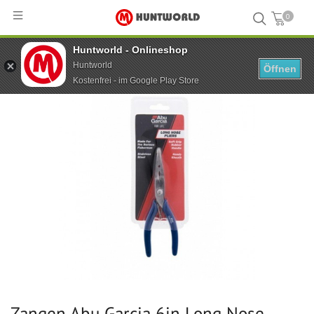
0
Huntworld - Onlineshop
Hauptseite
...
Zangen Abu Garcia 6in Long Nose Pliers
Huntworld
Öffnen
Kostenfrei - im Google Play Store
Zangen Abu Garcia 6in Long Nose