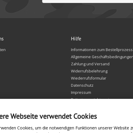
ns
Hilfe
ten
Informationen zum Bestellprozess
Allgemeine Geschäftsbedingunge
Zahlung und Versand
Widerrufsbelehrung
Wiederrufsformular
Datenschutz
Impressum
Batteriegesetzhinweise
FAQ
Einstellungen Cookie
ere Webseite verwendet Cookies
rwenden Cookies, um die notwendigen Funktionen unserer Website zu