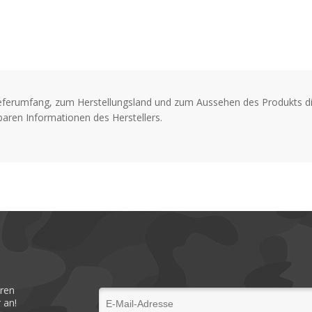
Korrosionsbeständige, po
Ideal für Salzwassereinsa
Komfortable, rutschfeste 
und Sicherheit
eferumfang, zum Herstellungsland und zum Aussehen des Produkts di
aren Informationen des Herstellers.
eren
 an!