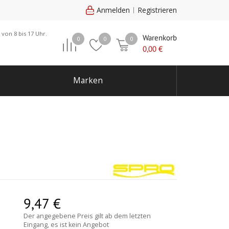
Anmelden
Registrieren
 von 8 bis 17 Uhr.
Warenkorb
0
0
0
0,00
€
Marken
9,47
€
Der angegebene Preis gilt ab dem letzten
Eingang, es ist kein Angebot