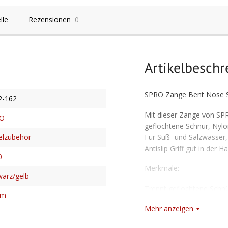
lle
Rezensionen
0
Artikelbesch
SPRO Zange Bent Nose Su
2-162
Mit dieser Zange von SP
O
geflochtene Schnur, Nylo
Für Süß- und Salzwasser, 
elzubehör
Antislip Griff gut in der H
0
Merkmale:
warz/gelb
Trennt geflochtene Schnü
cm
Schnur
Mehr anzeigen
Als Sprengringzang verw