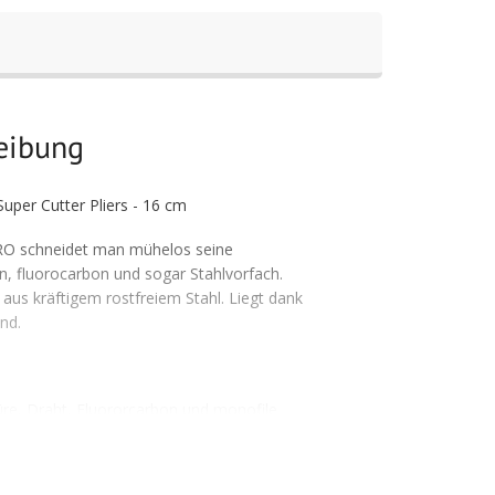
reibung
per Cutter Pliers - 16 cm
RO schneidet man mühelos seine
n, fluorocarbon und sogar Stahlvorfach.
aus kräftigem rostfreiem Stahl. Liegt dank
and.
re, Draht, Fluororcarbon und monofile
endbar