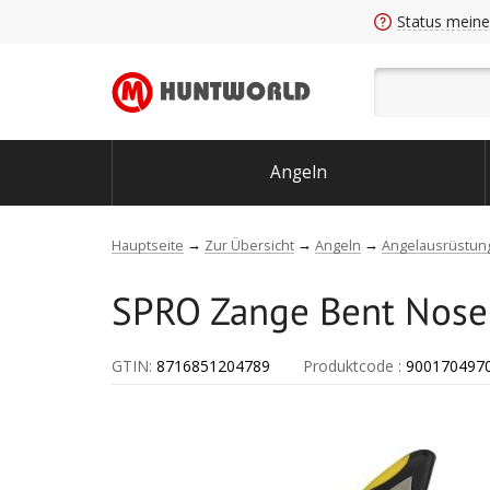
Status meine
Angeln
Hauptseite
Zur Übersicht
Angeln
Angelausrüstun
SPRO Zange Bent Nose 
GTIN:
8716851204789
Produktcode
:
900170497