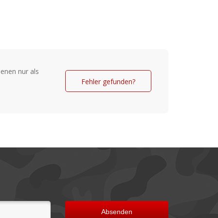
lierte Oberfläche
tz
Griffe mit Abgleitschutz für besseren Halt
enen nur als
Fehler gefunden?
Absenden