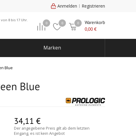
Anmelden
Registrieren
 von 8 bis 17 Uhr.
Warenkorb
0
0
0
0,00
€
Marken
en Blue
reen Blue
34,11
€
Der angegebene Preis gilt ab dem letzten
Eingang, es ist kein Angebot