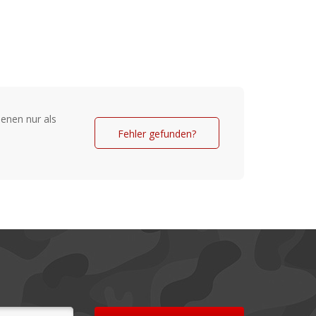
hnurclip, der sicherstellt, dass jede Phase
verfolgt werden kann – egal, ob es sich
r wilde Runs handelt. Der elegante
m Stahl garantiert ein perfektes
er Bewegung und Stabilität. Das K1 Mega
iner Auswahl an farbigen Köpfen und zwei
rt, um die Feinabstimmung des
enen nur als
infachen.
Fehler gefunden?
igte Köpfe
arme
ahl farbiger Köpfe