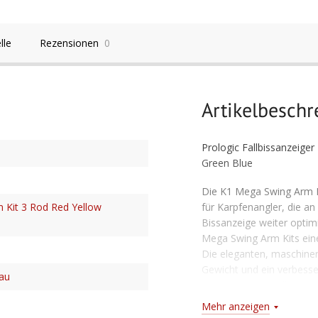
lle
Rezensionen
0
Artikelbesch
Prologic Fallbissanzeige
Green Blue
Die K1 Mega Swing Arm Ki
für Karpfenangler, die a
 Kit 3 Rod Red Yellow
Bissanzeige weiter opti
Mega Swing Arm Kits eine
Die eleganten, maschinen
Gewicht und ein verbesse
lau
Bisserkennung selbst in 
Bedingungen, zum Beispi
Mehr anzeigen
funktioniert. Sie verfüg