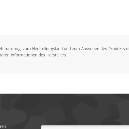
einfach zu benutzenden Sc
der Bisserkennung genau 
um vorsichtige Bisse ode
Schwenkarm aus schwarze
Zusammenspiel aus sanft
Swing Arm Kit wird mit e
Zusatzgewichten geliefe
eferumfang, zum Herstellungsland und zum Aussehen des Produkts di
Swingerarm-Sets zu vere
aren Informationen des Herstellers.
Merkmale:
Präzise, maschinengefert
Schwenkbare Schnurclips
Windresistente Schwenk
Lieferung mit einer Ausw
Zusatzgewichte
eren