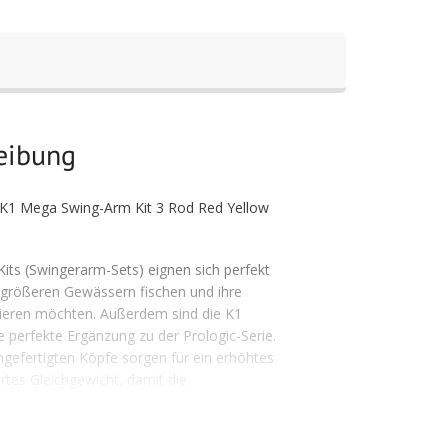
reibung
r K1 Mega Swing-Arm Kit 3 Rod Red Yellow
ts (Swingerarm-Sets) eignen sich perfekt
n größeren Gewässern fischen und ihre
mieren möchten. Außerdem sind die K1
 perfekte Ergänzung zu der Prologic-Serie.
gefertigten Köpfe sorgen für ein erhöhtes
rtes Gleichgewicht, damit die
großer Entfernung und unter erschwerten
el an windigen Tagen, problemlos
en außerdem über einen schwenkbaren,