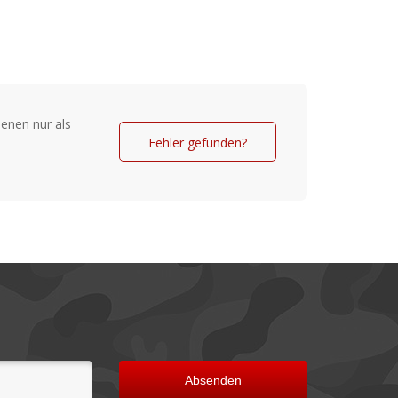
hl
enen nur als
Fehler gefunden?
Absenden