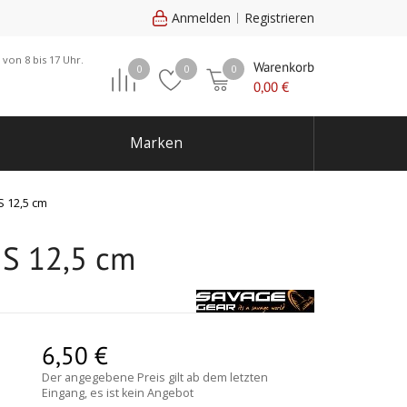
Anmelden
Registrieren
 von 8 bis 17 Uhr.
Warenkorb
0
0
0
0,00
€
Marken
S 12,5 cm
 S 12,5 cm
6,50
€
Der angegebene Preis gilt ab dem letzten
Eingang, es ist kein Angebot