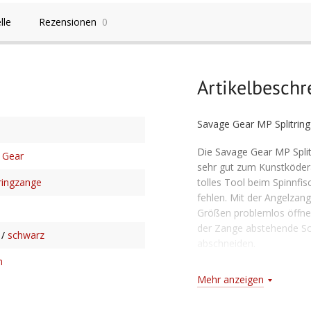
lle
Rezensionen
0
Artikelbesch
Savage Gear MP Splitring
Die Savage Gear MP Split
 Gear
sehr gut zum Kunstködera
tolles Tool beim Spinnfis
ringzange
fehlen. Mit der Angelzang
Größen problemlos öffne
der Zange abstehende Sc
/
schwarz
abschneiden.
m
Merkmale:
Mehr anzeigen
Angelzange für Sprengri