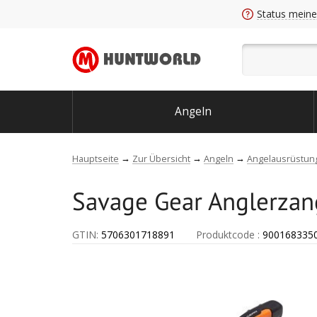
Status meine
Angeln
Hauptseite
Zur Übersicht
Angeln
Angelausrüstun
Savage Gear Anglerzang
GTIN:
5706301718891
Produktcode
:
900168335