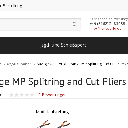
r Bestellung
Servicehotline: werktags
+49 (2162) 5483038
info@huntworld.de
Jagd- und Schießsport
Savage Gear Anglerzange MP Splitring and Cut Pliers 
g
Angelzubehör
e MP Splitring and Cut Pliers
0
0
Bewertungen
Modellaufstellung: