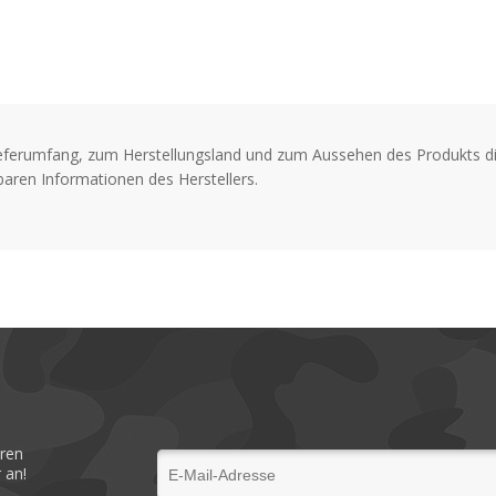
Beschichteter Carbonsta
Ergonomische Griffe
Sprengring-Nase
Schnur-Cutter
eferumfang, zum Herstellungsland und zum Aussehen des Produkts di
aren Informationen des Herstellers.
Länge: 5” (13 cm)
Gewicht: 90 g
eren
 an!