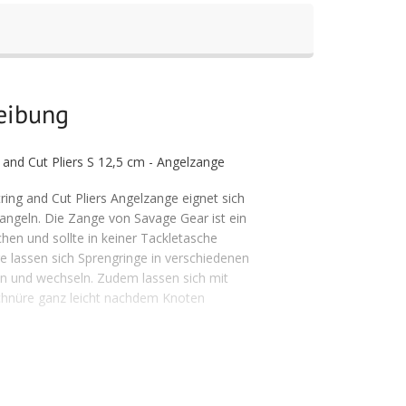
reibung
 and Cut Pliers S 12,5 cm - Angelzange
ring and Cut Pliers Angelzange eignet sich
ngeln. Die Zange von Savage Gear ist ein
chen und sollte in keiner Tackletasche
e lassen sich Sprengringe in verschiedenen
n und wechseln. Zudem lassen sich mit
hnüre ganz leicht nachdem Knoten
nge