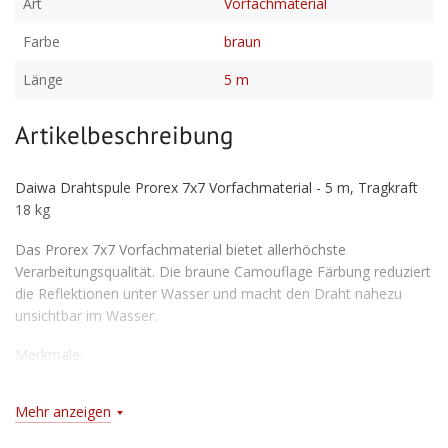
Art
Vorfachmaterial
Farbe
braun
Länge
5 m
Artikelbeschreibung
Daiwa Drahtspule Prorex 7x7 Vorfachmaterial - 5 m, Tragkraft
18 kg
Das Prorex 7x7 Vorfachmaterial bietet allerhöchste
Verarbeitungsqualität. Die braune Camouflage Färbung reduziert
die Reflektionen unter Wasser und macht den Draht nahezu
unsichtbar im Wasser.
Merkmale:
7x7 Stahldraht
Mehr anzeigen
Extrem geschmeidig und flexibel