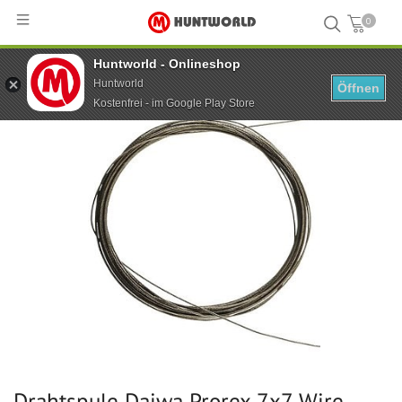
0
Huntworld - Onlineshop
Hauptseite
...
Drahtspule Daiwa Prorex 7x7 Wire Spool 5 m 18 kg
Huntworld
Öffnen
Kostenfrei - im Google Play Store
Drahtspule Daiwa Prorex 7x7 Wire