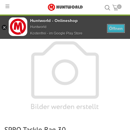
0
Huntworld - Onlineshop
Hauptseite
...
SPRO Tackle Bag 30
Huntworld
Öffnen
Kostenfrei - im Google Play Store
SPRO Tackle Bag 30