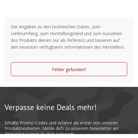
2 große Taschen mit Reißverschluss
Schulterpolster
Abnehmbarer Schultergurt
Die Angaben zu den technischen Daten, zum
Lieferumfang, zum Herstellungsland und zum Aussehen
des Produkts dienen nur als Referenz und basieren auf
den neuesten verfügbaren Informationen des Herstellers.
Fehler gefunden?
Verpasse keine Deals mehr!
Erhalte Promo-Codes und erfahre als erster von unseren
Produktneuheiten. Melde dich zu unserem Newsletter an!
Abmelden kannst du dich jederzeit!