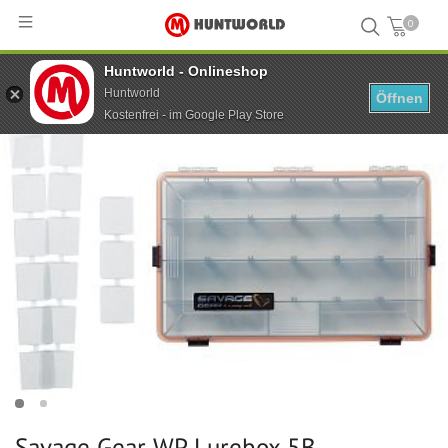
0
Huntworld - Onlineshop
Hauptseite
...
Savage Gear WP Lurebox 5B Smoke35,5x23x5 cm
Huntworld
Öffnen
Kostenfrei - im Google Play Store
Savage Gear WP Lurebox 5B