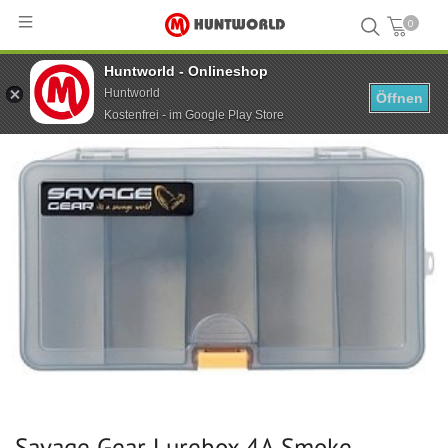
0
Huntworld - Onlineshop
Hauptseite
...
Savage Gear Lurebox 4A Smoke 21,4x11,8x4,5 cm
Huntworld
Öffnen
Kostenfrei - im Google Play Store
Savage Gear Lurebox 4A Smoke