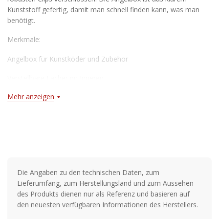
Kunststoff gefertig, damit man schnell finden kann, was man
benötigt.
Merkmale:
Angelbox für Kunstköder und Zubehör
Verstellbare Fächer im Inneren
Mehr anzeigen
Mit zwei Verschlussclips
Aus klarem Kunststoff
Die Angaben zu den technischen Daten, zum
Lieferumfang, zum Herstellungsland und zum Aussehen
des Produkts dienen nur als Referenz und basieren auf
den neuesten verfügbaren Informationen des Herstellers.