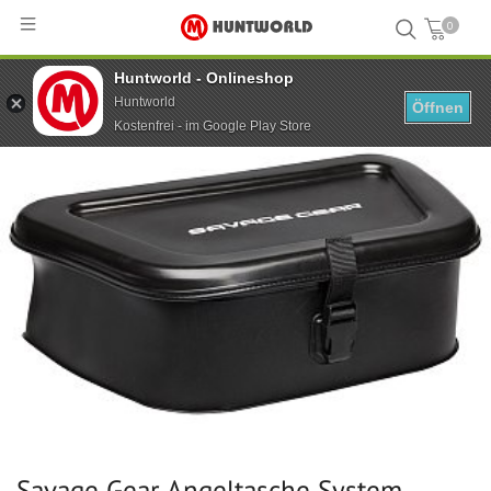
0
Huntworld - Onlineshop
Hauptseite
...
Savage Gear Angeltasche System Carryall L 54x37x26 cm 33 l
Huntworld
Öffnen
Kostenfrei - im Google Play Store
Savage Gear Angeltasche System