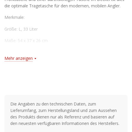
die optimale Tragetasche für den modernen, mobilen Angler.
Merkmale:
Größe: L, 33 Liter
Maße: 54 x 37 x 26 cm
Überdimensionale Nylon-Reißverschlüsse
Mehr anzeigen
Ergonomischer Schultergurt
Leicht zugängliches Hauptfach
Zwei Seitentaschen und eine Fronttasche
Durchsichtige Tasche im Deckel
Die Angaben zu den technischen Daten, zum
Lieferumfang, zum Herstellungsland und zum Aussehen
des Produkts dienen nur als Referenz und basieren auf
den neuesten verfügbaren Informationen des Herstellers.