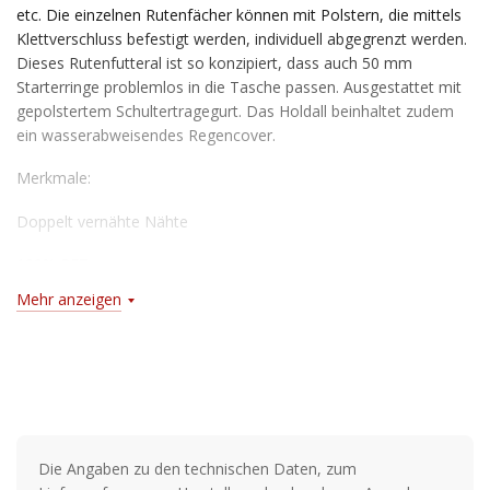
etc. Die einzelnen Rutenfächer können mit Polstern, die mittels
Klettverschluss befestigt werden, individuell abgegrenzt werden.
Dieses Rutenfutteral ist so konzipiert, dass auch 50 mm
Starterringe problemlos in die Tasche passen. Ausgestattet mit
gepolstertem Schultertragegurt. Das Holdall beinhaltet zudem
ein wasserabweisendes Regencover.
Merkmale:
Doppelt vernähte Nähte
100% PET
Mehr anzeigen
PVC beschichtet
Die Angaben zu den technischen Daten, zum