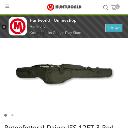
0
Huntworld - Onlineshop
Hauptseite
...
Rutenfetteral Daiwa IFS 12FT 3 Rod Holdall IS3RH12
Huntworld
Öffnen
Kostenfrei - im Google Play Store
Rutenfetteral Daiwa IFS 12FT 3 Rod