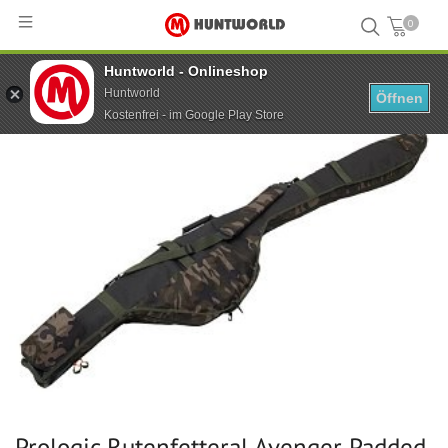
0
Huntworld - Onlineshop
Hauptseite
...
Prologic Rutenfetteral Avenger Padded Multi Sleeve 2 Rod 10'
Huntworld
Öffnen
Kostenfrei - im Google Play Store
Prologic Rutenfetteral Avenger Padded