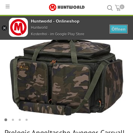
0
Huntworld - Onlineshop
Hauptseite
...
Prologic Angeltasche Avenger Carryall L
Huntworld
Öffnen
Kostenfrei - im Google Play Store
Prologic Angeltasche Avenger Carryall