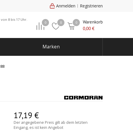
Anmelden
Registrieren
 von 8 bis 17 Uhr.
Warenkorb
0
0
0
0,00
€
Marken
188
17,19
€
Der angegebene Preis gilt ab dem letzten
Eingang, es ist kein Angebot