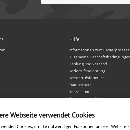
ns
Hilfe
ten
Informationen zum Bestellprozess
Allgemeine Geschäftsbedingunge
Zahlung und Versand
Widerrufsbelehrung
Wiederrufsformular
Datenschutz
Impressum
Batteriegesetzhinweise
FAQ
Einstellungen Cookie
ere Webseite verwendet Cookies
rwenden Cookies, um die notwendigen Funktionen unserer Website zu