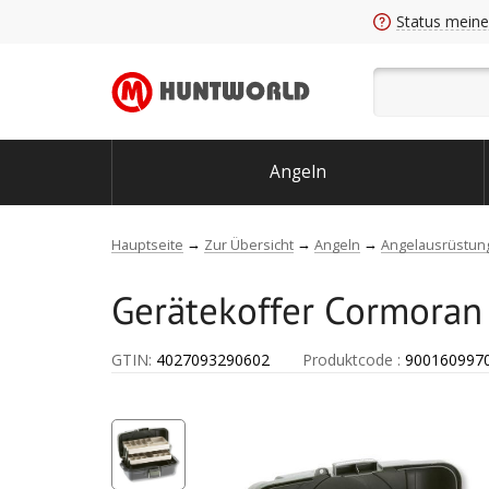
Status meine
Angeln
Hauptseite
Zur Übersicht
Angeln
Angelausrüstun
Gerätekoffer Cormoran
GTIN:
4027093290602
Produktcode
:
900160997