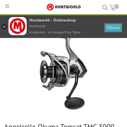
0
Huntworld - Onlineshop
Hauptseite
...
Angelrolle Okuma Tomcat TMC 3000 FD 6+1bb
Huntworld
Öffnen
Kostenfrei - im Google Play Store
Angelrolle Okuma Tomcat TMC 3000