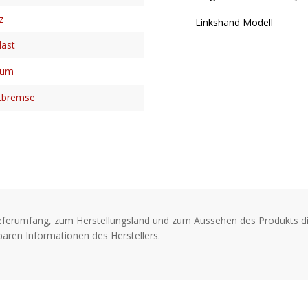
z
Linkshand Modell
last
ium
tbremse
eferumfang, zum Herstellungsland und zum Aussehen des Produkts di
aren Informationen des Herstellers.