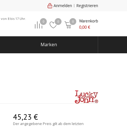
Anmelden
Registrieren
 von 8 bis 17 Uhr.
Warenkorb
0
0
0
0,00
€
Marken
45,23
€
Der angegebene Preis gilt ab dem letzten