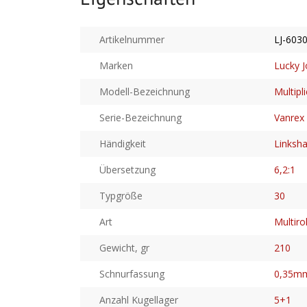
Artikelnummer
LJ-603
Marken
Lucky 
Modell-Bezeichnung
Multipl
Serie-Bezeichnung
Vanrex
Händigkeit
Linksh
Übersetzung
6,2:1
Typgröße
30
Art
Multirol
Gewicht, gr
210
Schnurfassung
0,35m
Anzahl Kugellager
5+1