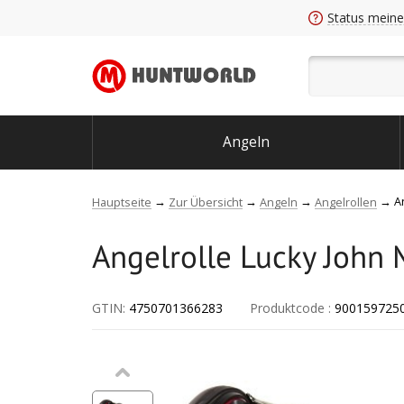
Status meine
Angeln
A
Hauptseite
Zur Übersicht
Angeln
Angelrollen
Angelrolle Lucky John M
GTIN:
4750701366283
Produktcode
:
900159725