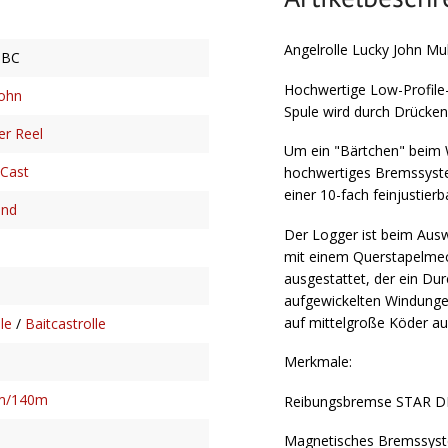
Angelrolle Lucky John Mul
0BC
Hochwertige Low-Profile-M
John
Spule wird durch Drücken
ier Reel
Um ein "Bärtchen" beim W
 Cast
hochwertiges Bremssyste
einer 10-fach feinjustie
and
Der Logger ist beim Auswe
mit einem Querstapelmec
ausgestattet, der ein Du
aufgewickelten Windungen 
auf mittelgroße Köder au
le
/
Baitcastrolle
Merkmale:
m/140m
Reibungsbremse STAR 
Magnetisches Bremssy