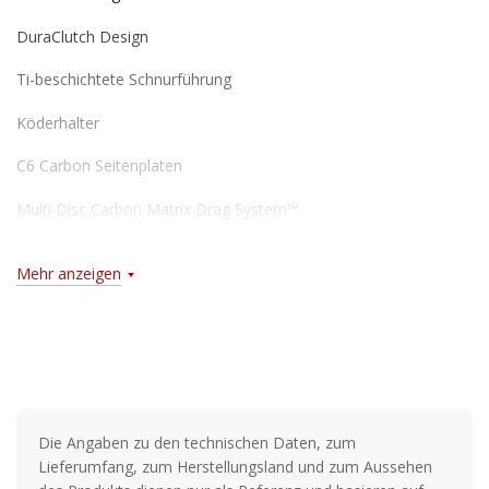
DuraClutch Design
Ti-beschichtete Schnurführung
Köderhalter
C6 Carbon Seitenplaten
Multi Disc Carbon Matrix Drag System™
Duragear™ Messinggetriebe
Mehr anzeigen
Infini II™ spool
Lube-Port
Die Angaben zu den technischen Daten, zum
Lieferumfang, zum Herstellungsland und zum Aussehen