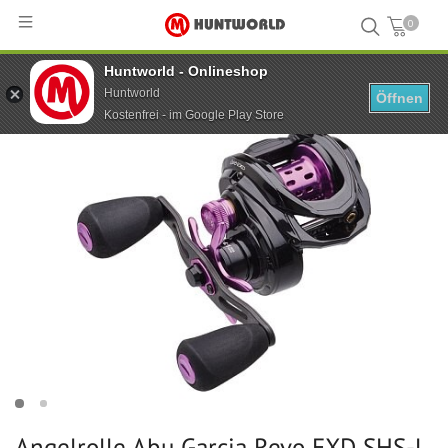
0
Huntworld - Onlineshop
Hauptseite
...
Angelrolle Abu Garcia Revo EXD SHS-L
Huntworld
Öffnen
Kostenfrei - im Google Play Store
Angelrolle Abu Garcia Revo EXD SHS-L