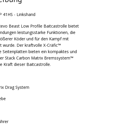
P 41HS - Linkshand
evo Beast Low Profile Baitcastrolle bietet
ndungen leistungsstarke Funktionen, die
größerer Köder und für den Kampf mit
t wurde. Der kraftvolle X-Cräfic™
 Seitenplatten bieten ein kompaktes und
wer Stack Carbon Matrix Bremssystem™
e Kraft dieser Baitcastrolle.
rix Drag System
ebe
ührer