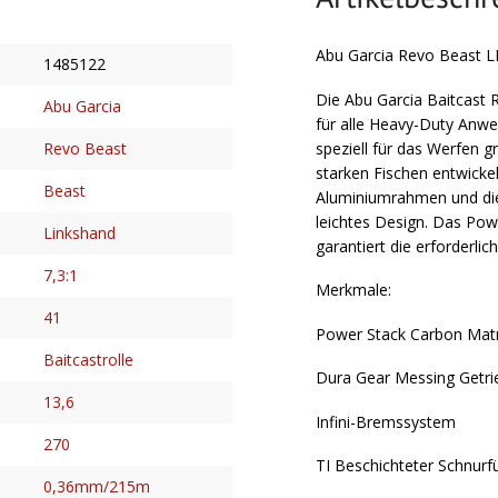
Abu Garcia Revo Beast L
1485122
Die Abu Garcia Baitcast R
Abu Garcia
für alle Heavy-Duty Anwe
speziell für das Werfen 
Revo Beast
starken Fischen entwickel
Beast
Aluminiumrahmen und die
leichtes Design. Das Po
Linkshand
garantiert die erforderlich
7,3:1
Merkmale:
41
Power Stack Carbon Mat
Baitcastrolle
Dura Gear Messing Getri
13,6
Infini-Bremssystem
270
TI Beschichteter Schnurf
0,36mm/215m