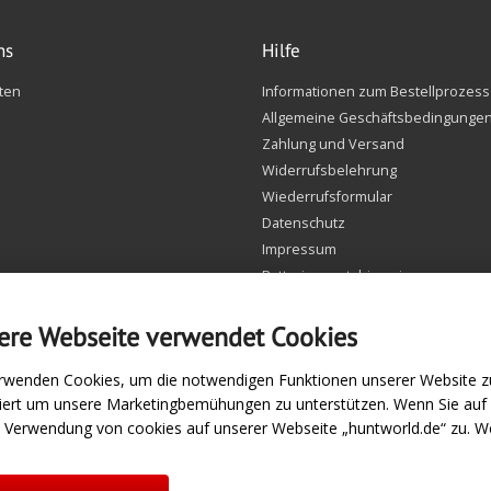
ns
Hilfe
ten
Informationen zum Bestellprozess
Allgemeine Geschäftsbedingunge
Zahlung und Versand
Widerrufsbelehrung
Wiederrufsformular
Datenschutz
Impressum
Batteriegesetzhinweise
FAQ
Einstellungen Cookie
ere Webseite verwendet Cookies
rwenden Cookies, um die notwendigen Funktionen unserer Website zu
siert um unsere Marketingbemühungen zu unterstützen. Wenn Sie au
e Verwendung von cookies auf unserer Webseite „huntworld.de“ zu. We