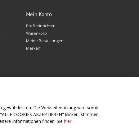
Mein Konto
Profil einrichten
n
Warenkorb
Meine Bestellungen
Merken
 gewährleisten. Die Webseitenutzung wird somit
f "ALLE COOKIES AKZEPTIEREN" klicken, stimmen
Folge uns
itere Informationen finden. Sie
hier
Angeln
Facebook