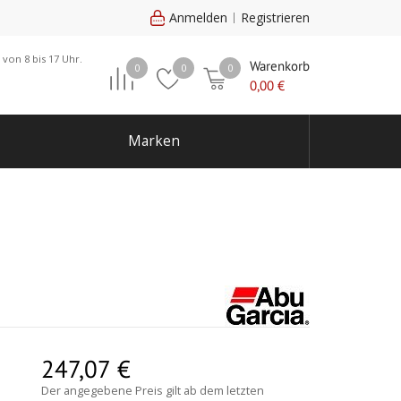
Anmelden
Registrieren
 von 8 bis 17 Uhr.
Warenkorb
0
0
0
0,00
€
Marken
247,07
€
Der angegebene Preis gilt ab dem letzten