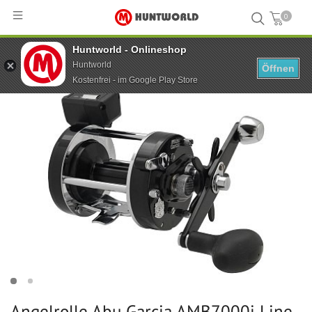
0
Huntworld - Onlineshop
Hauptseite
...
Angelrolle Abu Garcia AMB7000i Line Counter Meter
Huntworld
Öffnen
Kostenfrei - im Google Play Store
Angelrolle Abu Garcia AMB7000i Line