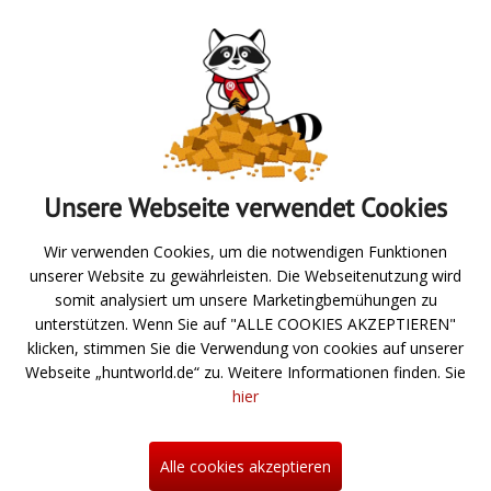
Absenden
Unsere Webseite verwendet Cookies
Zur Übersicht
Wir verwenden Cookies, um die notwendigen Funktionen
unserer Website zu gewährleisten. Die Webseitenutzung wird
Angeln
somit analysiert um unsere Marketingbemühungen zu
unterstützen. Wenn Sie auf "ALLE COOKIES AKZEPTIEREN"
Jagd- und Schießsport
klicken, stimmen Sie die Verwendung von cookies auf unserer
Webseite „huntworld.de“ zu. Weitere Informationen finden. Sie
Über uns
hier
Neuigkeiten
Hilfe
Alle cookies akzeptieren
Kontakt
Informationen zum Bestellprozess
Mein Konto