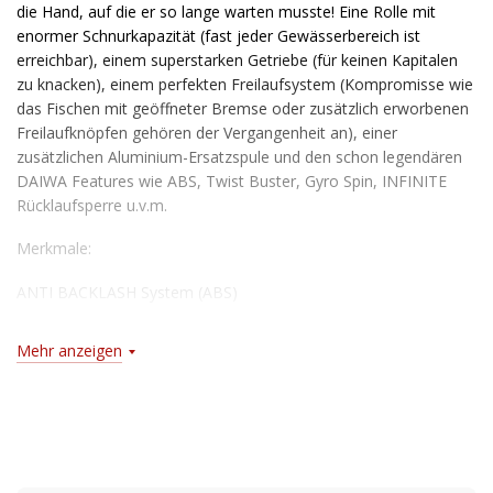
die Hand, auf die er so lange warten musste! Eine Rolle mit
enormer Schnurkapazität (fast jeder Gewässerbereich ist
erreichbar), einem superstarken Getriebe (für keinen Kapitalen
zu knacken), einem perfekten Freilaufsystem (Kompromisse wie
das Fischen mit geöffneter Bremse oder zusätzlich erworbenen
Freilaufknöpfen gehören der Vergangenheit an), einer
zusätzlichen Aluminium-Ersatzspule und den schon legendären
DAIWA Features wie ABS, Twist Buster, Gyro Spin, INFINITE
Rücklaufsperre u.v.m.
Merkmale:
ANTI BACKLASH System (ABS)
5 Kugellager
Mehr anzeigen
INFINITE Rücklaufsperre
WORMSHAFT Spulenhub-System
Einstellbarer Spulenfreilauf