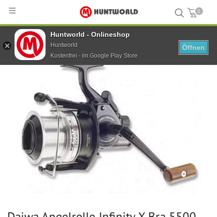
0
Huntworld - Onlineshop
Hauptseite
...
Daiwa Angelrolle Infinity X Bra 5500
Huntworld
Öffnen
Kostenfrei - im Google Play Store
Daiwa Angelrolle Infinity X Bra 5500