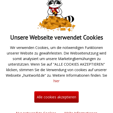
Gewicht: 795g
Schnureinzug pro Kurbelumdrehung: 100cm
Absenden
Unsere Webseite verwendet Cookies
Zur Übersicht
Wir verwenden Cookies, um die notwendigen Funktionen
unserer Website zu gewährleisten. Die Webseitenutzung wird
Angeln
somit analysiert um unsere Marketingbemühungen zu
unterstützen. Wenn Sie auf "ALLE COOKIES AKZEPTIEREN"
Jagd- und Schießsport
klicken, stimmen Sie die Verwendung von cookies auf unserer
Webseite „huntworld.de“ zu. Weitere Informationen finden. Sie
Über uns
hier
Neuigkeiten
Hilfe
Alle cookies akzeptieren
Kontakt
Informationen zum Bestellprozess
Mein Konto
Allgemeine Geschäftsbedingungen
Profil einrichten