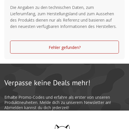
Schnellklappkurbel
Die Angaben zu den technischen Daten, zum
Lieferumfang, zum Herstellungsland und zum Aussehen
Aluminium Weitwurfspule
des Produkts dienen nur als Referenz und basieren auf
den neuesten verfügbaren Informationen des Herstellers.
Aluminium Ersatzspule
TWIST BUSTER II Schnurlaufröllchen
Fehler gefunden?
Longlife Bügelfeder
Gyro Spin
Holz-Kurbelknauf
Verpasse keine Deals mehr!
Kugellager:5
Walzenlager: 1
Erhalte Promo-Codes und erfahre als erster von unseren
Produktneuheiten. Melde dich zu unserem Newsletter an!
Schnurfassung: 450m/0,35mm
Abmelden kannst du dich jederzeit!
Übersetzung: 4,2:1