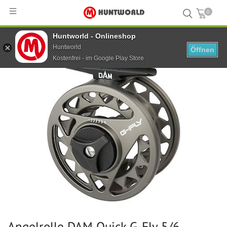
0
Huntworld - Onlineshop
Hauptseite
...
Angelrolle DAM Quick G-Fly 5/6 WF6+150 m 30 lb 1BB
Huntworld
Öffnen
Kostenfrei - im Google Play Store
Angelrolle DAM Quick G-Fly 5/6