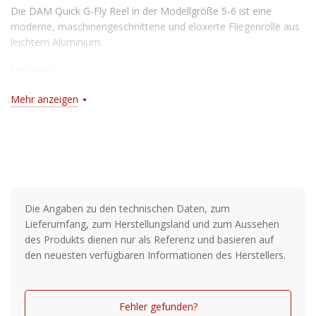
Die DAM Quick G-Fly Reel in der Modellgröße 5-6 ist eine
moderne, maschinengeschnittene und eloxerte Fliegenrolle aus
leichtem Aluminium.
Merkmale:
Modellgröße: 5/6
Mehr anzeigen
Aftmaklasse: WF6+ 150m 30lb
Die Angaben zu den technischen Daten, zum
Lieferumfang, zum Herstellungsland und zum Aussehen
des Produkts dienen nur als Referenz und basieren auf
den neuesten verfügbaren Informationen des Herstellers.
Fehler gefunden?