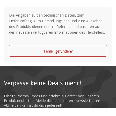
4 Stahlkugellager
Infinite Anti-Reverse® Rücklaufsperre, stufenlos
Die Angaben zu den technischen Daten, zum
Lieferumfang, zum Herstellungsland und zum Aussehen
Brake Block Bremssystem
des Produkts dienen nur als Referenz und basieren auf
den neuesten verfügbaren Informationen des Herstellers.
Fast Drag Bremse (QD)
X-Wind Schnurverlegung
Fehler gefunden?
Aluminium Schnellklappkurbel
CNC gefräste Aluminium-Weitwurfspule
Soft-Touch Kurbelknauf
Verpasse keine Deals mehr!
PowerBail Schnurfangbügel
Erhalte Promo-Codes und erfahre als erster von unseren
Großes Anti-Twist Schnurlaufröllchen
Produktneuheiten. Melde dich zu unserem Newsletter an!
Abmelden kannst du dich jederzeit!
Longlife Bügelfeder