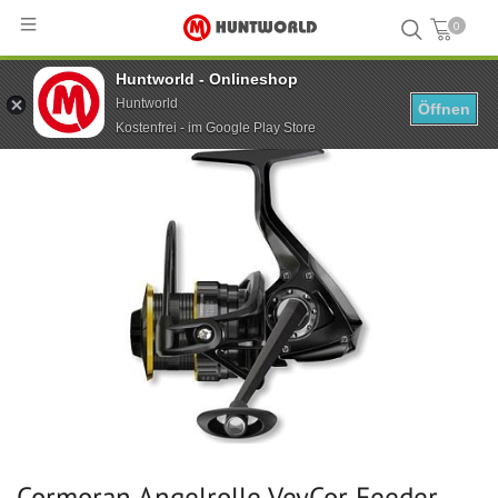
0
Huntworld - Onlineshop
Hauptseite
...
Cormoran Angelrolle VeyCor Feeder 5PiF 5000
Huntworld
Öffnen
Kostenfrei - im Google Play Store
Cormoran Angelrolle VeyCor Feeder