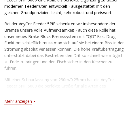
modernen Feederruten entwickelt - ausgestattet mit den
gleichen Grundprinzipien: leicht, sehr robust und preiswert.
Bei der VeyCor Feeder 5PiF schenkten wir insbesondere der
Bremse unsere volle Aufmerksamkeit - auch diese Rolle hat
unser neues Brake Block Bremssystem mit "QD" Fast Drag
Funktion: schließlich muss man sich auf sie bei einem Biss in der
Strömung absolut verlassen können. Die hohe Kraftübertragung
unterstützt dabei das Bestreben den Drill so schnell wie möglich
zu Ende zu bringen und den Fisch sicher in den Kescher zu
führen.
Mit einer Schnurfassung von 230m/0.25mm hat die VeyCor
Feeder 5PiF 5000 die perfekte Größe für alle Arten des
Feederanglens bis auf das Ultra-Schwere Feederangeln im
großen Strom. Ausgestattet mit großdimensionierter, 2-fach
Mehr anzeigen
anodisierter Aluminiumspule mit 2 großen Feder-Lineclips und
Aluminium-Schnellklappkurbel.
Merkmale: