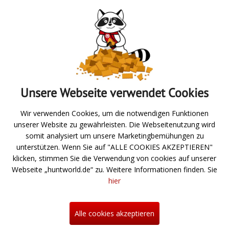
2 Feder-Schnurclips
Absenden
Unsere Webseite verwendet Cookies
Zur Übersicht
Wir verwenden Cookies, um die notwendigen Funktionen
unserer Website zu gewährleisten. Die Webseitenutzung wird
Angeln
somit analysiert um unsere Marketingbemühungen zu
unterstützen. Wenn Sie auf "ALLE COOKIES AKZEPTIEREN"
Jagd- und Schießsport
klicken, stimmen Sie die Verwendung von cookies auf unserer
Webseite „huntworld.de“ zu. Weitere Informationen finden. Sie
Über uns
hier
Neuigkeiten
Hilfe
Alle cookies akzeptieren
Kontakt
Informationen zum Bestellprozess
Mein Konto