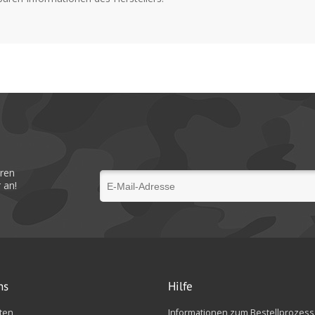
eren
 an!
ns
Hilfe
ten
Informationen zum Bestellprozess