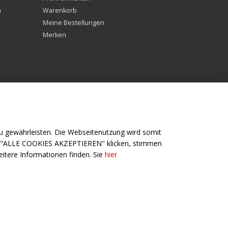
n
Warenkorb
Meine Bestellungen
Merken
 gewährleisten. Die Webseitenutzung wird somit
f "ALLE COOKIES AKZEPTIEREN" klicken, stimmen
Folge uns
itere Informationen finden. Sie
hier
Angeln
Facebook
Jagd
Linkedin