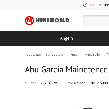
Status meine
Angeln
A
Hauptseite
Zur Übersicht
Angeln
Angelrollen
Abu Garcia Mainetence 
GTIN:
036282340695
Produktcode
:
9001716800