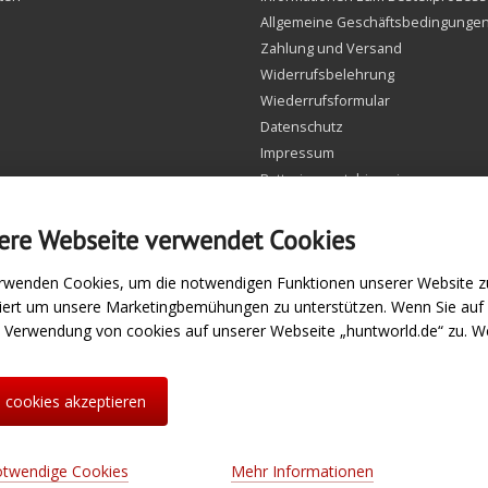
Allgemeine Geschäftsbedingunge
Zahlung und Versand
Widerrufsbelehrung
Wiederrufsformular
Datenschutz
Impressum
Batteriegesetzhinweise
FAQ
Einstellungen Cookie
ere Webseite verwendet Cookies
rwenden Cookies, um die notwendigen Funktionen unserer Website zu
siert um unsere Marketingbemühungen zu unterstützen. Wenn Sie au
e Verwendung von cookies auf unserer Webseite „huntworld.de“ zu. We
e cookies akzeptieren
otwendige Cookies
Mehr Informationen