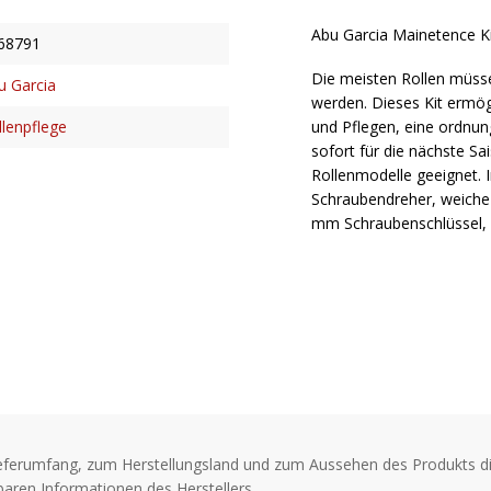
Abu Garcia Mainetence Ki
68791
Die meisten Rollen müsse
u Garcia
werden. Dieses Kit ermög
und Pflegen, eine ordnu
llenpflege
sofort für die nächste Sai
Rollenmodelle geeignet. In
Schraubendreher, weiche
mm Schraubenschlüssel, P
eferumfang, zum Herstellungsland und zum Aussehen des Produkts di
aren Informationen des Herstellers.