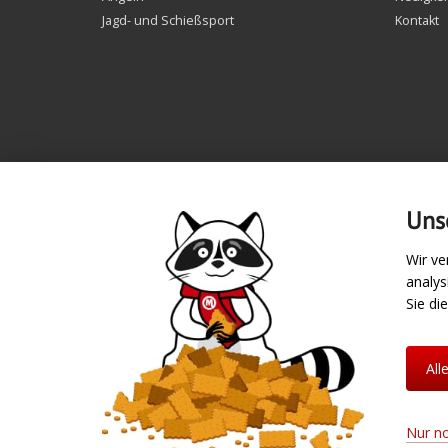
Jagd- und Schießsport
Kontakt
Uns
Wir ve
analy
Zahlungsarten
Sie di
All
Nur n