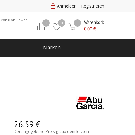
Anmelden
Registrieren
 von 8 bis 17 Uhr.
Warenkorb
0
0
0
0,00
€
Marken
26,59
€
Der angegebene Preis gilt ab dem letzten