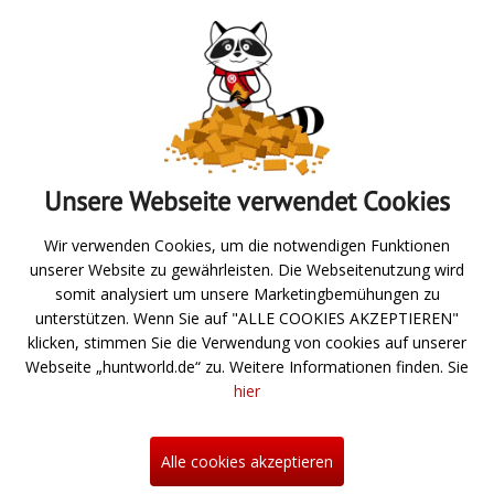
Absenden
Unsere Webseite verwendet Cookies
Zur Übersicht
Wir verwenden Cookies, um die notwendigen Funktionen
unserer Website zu gewährleisten. Die Webseitenutzung wird
Angeln
somit analysiert um unsere Marketingbemühungen zu
unterstützen. Wenn Sie auf "ALLE COOKIES AKZEPTIEREN"
Jagd- und Schießsport
klicken, stimmen Sie die Verwendung von cookies auf unserer
Webseite „huntworld.de“ zu. Weitere Informationen finden. Sie
Über uns
hier
Neuigkeiten
Hilfe
Alle cookies akzeptieren
Kontakt
Informationen zum Bestellprozess
Mein Konto