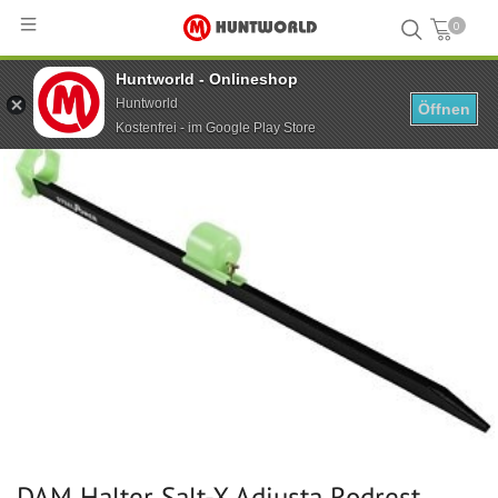
0
Huntworld - Onlineshop
Hauptseite
...
DAM Halter Salt-X Adjusta Rodrest Beach 2 Rods 75 cm
Huntworld
Öffnen
Kostenfrei - im Google Play Store
DAM Halter Salt-X Adjusta Rodrest