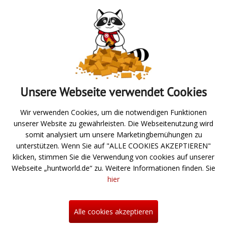
Absenden
Unsere Webseite verwendet Cookies
Zur Übersicht
Wir verwenden Cookies, um die notwendigen Funktionen
unserer Website zu gewährleisten. Die Webseitenutzung wird
Angeln
somit analysiert um unsere Marketingbemühungen zu
unterstützen. Wenn Sie auf "ALLE COOKIES AKZEPTIEREN"
Jagd- und Schießsport
klicken, stimmen Sie die Verwendung von cookies auf unserer
Webseite „huntworld.de“ zu. Weitere Informationen finden. Sie
Über uns
hier
Neuigkeiten
Hilfe
Alle cookies akzeptieren
Kontakt
Informationen zum Bestellprozess
Mein Konto