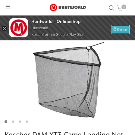
0
Huntworld - Onlineshop
Hauptseite
...
Kescher DAM XT3 Camo Landing Net 42" 180 cm 2-tlg.
Huntworld
Öffnen
Kostenfrei - im Google Play Store
Kescher DAM XT3 Camo Landing Net