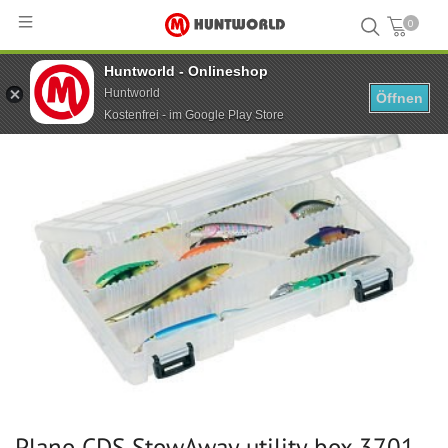
0
Huntworld - Onlineshop
Hauptseite
...
Plano CDS StowAway utility box 3701
Huntworld
Öffnen
Kostenfrei - im Google Play Store
Plano CDS StowAway utility box 3701