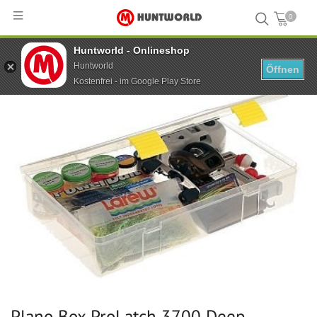
0
Huntworld - Onlineshop
Hauptseite
...
Plano Box ProLatch 3700 Deep StowAway
Huntworld
Öffnen
Kostenfrei - im Google Play Store
Plano Box ProLatch 3700 Deep