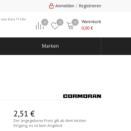
Anmelden
Registrieren
 von 8 bis 17 Uhr.
Warenkorb
0
0
0
0,00
€
Marken
2,51
€
Der angegebene Preis gilt ab dem letzten
Eingang, es ist kein Angebot