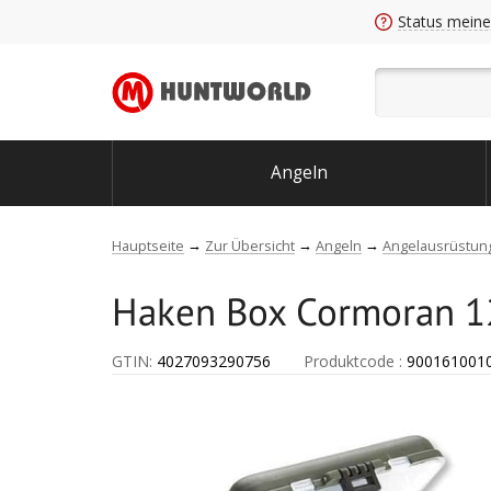
Status meine
Angeln
Hauptseite
Zur Übersicht
Angeln
Angelausrüstun
Haken Box Cormoran 
GTIN:
4027093290756
Produktcode
:
900161001