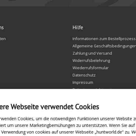
ns
Hilfe
ten
Informationen zum Bestellprozess
Allgemeine Geschäftsbedingunge
Zahlung und Versand
Widerrufsbelehrung
Wiederrufsformular
Datenschutz
Impressum
Batteriegesetzhinweise
FAQ
Einstellungen Cookie
ere Webseite verwendet Cookies
rwenden Cookies, um die notwendigen Funktionen unserer Website zu
siert um unsere Marketingbemühungen zu unterstützen. Wenn Sie au
e Verwendung von cookies auf unserer Webseite „huntworld.de“ zu. We