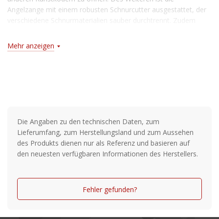
Angelzange mit einem robusten Schnurcutter ausgestattet, der
verschiedene Schnurmaterialien sauber durchtrennt. Zudem
kann die beschichtete Zange als Hakenlöser verwendet werden,
so dass sie einen großen Einsatzbereich beim Angeln abdeckt.
Mehr anzeigen
Die Anglerzange wird mit einem Gummiexpander, einem
Karabiner und einer Schutztasche geliefert, so dass sie
beispielsweise an der Angelkleidung befestigt werden kann und
schnell griffbereit ist.
Merkmale:
Die Angaben zu den technischen Daten, zum
Angelzange zum Spinnfischen
Lieferumfang, zum Herstellungsland und zum Aussehen
Sprengringfunktion
des Produkts dienen nur als Referenz und basieren auf
den neuesten verfügbaren Informationen des Herstellers.
Sehr scharfer & robuster Schnurcutter
Beschichtete Zange
Fehler gefunden?
Gummiexpander, Karabiner & Schutztasche