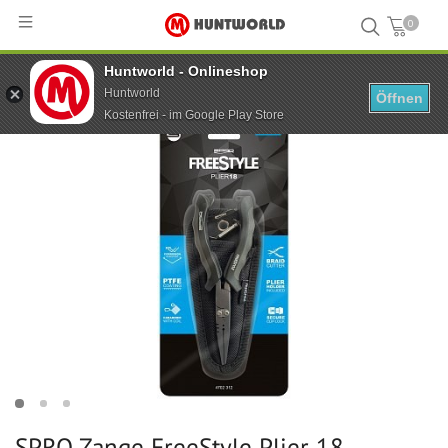
0
Huntworld - Onlineshop
Hauptseite
...
SPRO Zange FreeStyle Plier 18
Huntworld
Öffnen
Kostenfrei - im Google Play Store
SPRO Zange FreeStyle Plier 18