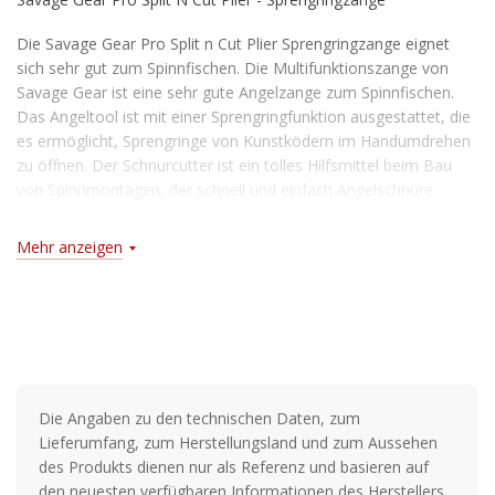
Die Savage Gear Pro Split n Cut Plier Sprengringzange eignet
sich sehr gut zum Spinnfischen. Die Multifunktionszange von
Savage Gear ist eine sehr gute Angelzange zum Spinnfischen.
Das Angeltool ist mit einer Sprengringfunktion ausgestattet, die
es ermöglicht, Sprengringe von Kunstködern im Handumdrehen
zu öffnen. Der Schnurcutter ist ein tolles Hilfsmittel beim Bau
von Spinnmontagen, der schnell und einfach Angelschnüre
durchtrennt.
Mehr anzeigen
Merkmale:
Mit Sprengringfunktion
Mit Schnurcutter
Verschlusssperre
Die Angaben zu den technischen Daten, zum
Leichte & robuste Bauweise
Lieferumfang, zum Herstellungsland und zum Aussehen
des Produkts dienen nur als Referenz und basieren auf
den neuesten verfügbaren Informationen des Herstellers.