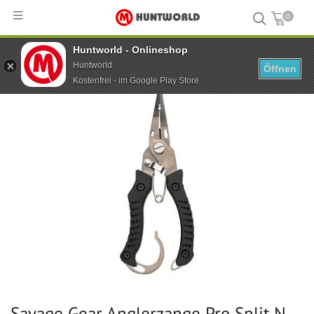
0
Huntworld - Onlineshop
Hauptseite
...
Savage Gear Anglerzange Pro Split N Cut Plier
Huntworld
Öffnen
Kostenfrei - im Google Play Store
Savage Gear Anglerzange Pro Split N