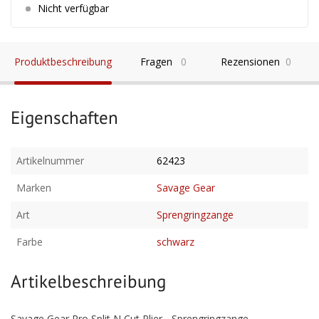
Nicht verfügbar
Produktbeschreibung
Fragen
0
Rezensionen
0
Eigenschaften
Artikelnummer
62423
Marken
Savage Gear
Art
Sprengringzange
Farbe
schwarz
Artikelbeschreibung
Savage Gear Pro Split N Cut Plier - Sprengringzange