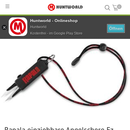
0
Huntworld - Onlineshop
Hauptseite
...
Rapala einziehbare Angelschere Ez
Huntworld
Öffnen
Kostenfrei - im Google Play Store
Rapala einziehbare Angelschere Ez