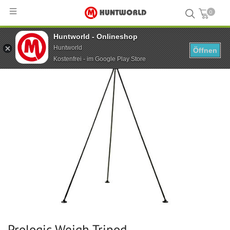
0
Huntworld - Onlineshop
Hauptseite
...
Prologic Weigh Tripod
Huntworld
Öffnen
Kostenfrei - im Google Play Store
Prologic Weigh Tripod