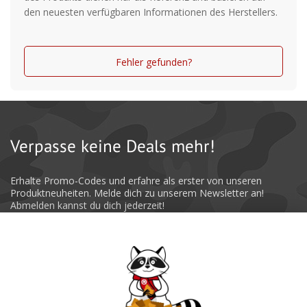
den neuesten verfügbaren Informationen des Herstellers.
Großer Wiegehaken aus Edelstahl
Zweiteilige Beine für besseren Transport
Fehler gefunden?
Verpasse keine Deals mehr!
Erhalte Promo-Codes und erfahre als erster von unseren
Produktneuheiten. Melde dich zu unserem Newsletter an!
Abmelden kannst du dich jederzeit!
Absenden