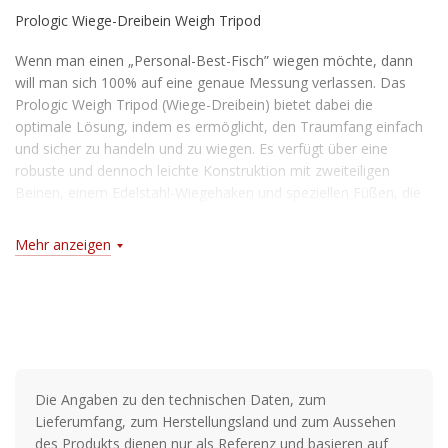
Prologic Wiege-Dreibein Weigh Tripod
Wenn man einen „Personal-Best-Fisch” wiegen möchte, dann
will man sich 100% auf eine genaue Messung verlassen. Das
Prologic Weigh Tripod (Wiege-Dreibein) bietet dabei die
optimale Lösung, indem es ermöglicht, den Traumfang einfach
und sicher zu handeln und zu wiegen. Es verfügt über eine
robuste und dennoch leichte Konstruktion mit zweiteiligen
Beinen, einem Edelstahl-Wiegehaken und speziellen Füßen, die
auch auf weichem Grund hervorragenden Halt garantieren. Das
Weigh-Tripod ist mit einer speziellen Beschichtung versehen und
Mehr anzeigen
kann für den Transport auf eine kompakte Größe verpackt
werden.
Merkmale:
Höhe: 198 cm
Transportlänge: 110 cm
Die Angaben zu den technischen Daten, zum
Lieferumfang, zum Herstellungsland und zum Aussehen
Gewicht: 3,2 Kg
des Produkts dienen nur als Referenz und basieren auf