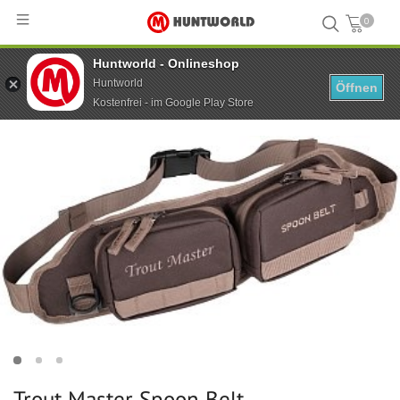
0
Huntworld - Onlineshop
Hauptseite
...
Trout Master Spoon Belt
Huntworld
Öffnen
Kostenfrei - im Google Play Store
Trout Master Spoon Belt