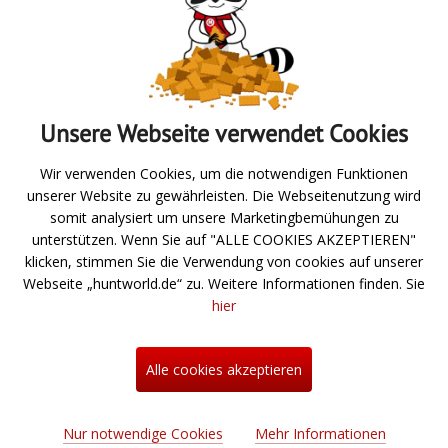
Absenden
Unsere Webseite verwendet Cookies
Zur Übersicht
Wir verwenden Cookies, um die notwendigen Funktionen
unserer Website zu gewährleisten. Die Webseitenutzung wird
Angeln
somit analysiert um unsere Marketingbemühungen zu
unterstützen. Wenn Sie auf "ALLE COOKIES AKZEPTIEREN"
Jagd- und Schießsport
klicken, stimmen Sie die Verwendung von cookies auf unserer
Webseite „huntworld.de“ zu. Weitere Informationen finden. Sie
Über uns
hier
Neuigkeiten
Hilfe
Alle cookies akzeptieren
Kontakt
Informationen zum Bestellprozess
Mein Konto
Allgemeine Geschäftsbedingungen
Profil einrichten
Nur notwendige Cookies
Mehr Informationen
© Online Shop: Ausrüstung für Jagd und Outdoor-Aktivitäten -
Benachrichtigung bei Verfügbarkeit