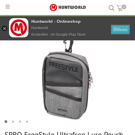
0
Huntworld - Onlineshop
Hauptseite
...
SPRO FreeStyle Ultrafree Lure Pouch
Huntworld
Öffnen
Kostenfrei - im Google Play Store
SPRO FreeStyle Ultrafree Lure Pouch